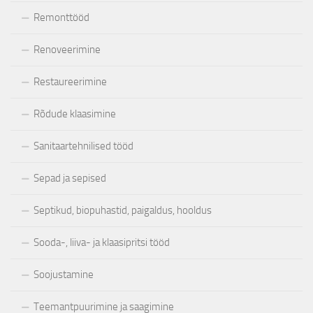
Remonttööd
Renoveerimine
Restaureerimine
Rõdude klaasimine
Sanitaartehnilised tööd
Sepad ja sepised
Septikud, biopuhastid, paigaldus, hooldus
Sooda-, liiva- ja klaasipritsi tööd
Soojustamine
Teemantpuurimine ja saagimine