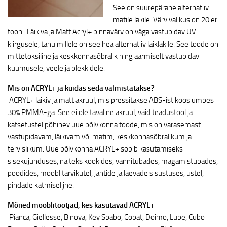
See on suurepärane alternatiiv
matile lakile. Värvivalikus on 20 eri
tooni. Läikiva ja Matt Acryl+ pinnavärv on väga vastupidav UV-
kiirgusele, tänu millele on see hea alternatiiv läiklakile. See toode on
mittetoksiline ja keskkonnasõbralik ning äärmiselt vastupidav
kuumusele, veele ja plekkidele.
Mis on ACRYL+ ja kuidas seda valmistatakse?
ACRYL+ läikiv ja matt akrüül, mis pressitakse ABS-ist koos umbes
30% PMMA-ga. See ei ole tavaline akrüül, vaid teadustööl ja
katsetustel põhinev uue põlvkonna toode, mis on varasemast
vastupidavam, läikivam või matim, keskkonnasõbralikum ja
tervislikum. Uue põlvkonna ACRYL+ sobib kasutamiseks
sisekujunduses, näiteks köökides, vannitubades, magamistubades,
poodides, mööblitarvikutel, jahtide ja laevade sisustuses, ustel,
pindade katmisel jne.
Mõned mööblitootjad, kes kasutavad ACRYL+
Pianca, Giellesse, Binova, Key Sbabo, Copat, Doimo, Lube, Cubo