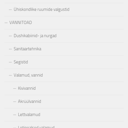
Ühiskondlike ruumide valgustid
VANNITOAD
Dushikabiinid- ja nurgad
Sanitaartehnika
Segistid
Valamud, vannid
Kivivannid
Akrüülvannid
Lettvalamud
Letipealsed valamud