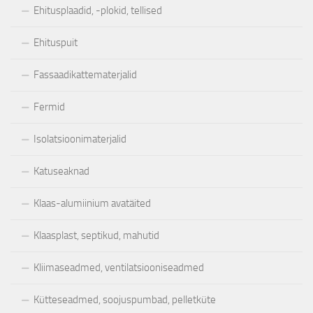
Ehitusplaadid, -plokid, tellised
Ehituspuit
Fassaadikattematerjalid
Fermid
Isolatsioonimaterjalid
Katuseaknad
Klaas-alumiinium avatäited
Klaasplast, septikud, mahutid
Kliimaseadmed, ventilatsiooniseadmed
Kütteseadmed, soojuspumbad, pelletküte