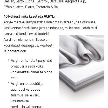
Design, Gatto Cucine, Garofoli, Barausse, Agoprofil, Aip,
Effebiquattro, Dierre, Torterolo & Re.
10 Põhjust miks kasutada ACRYL+
A
cryl+ metakrülaat paistab silma oma kvaliteedi, hea välimuse,
keskkonnasõbralikkuse ja teenindusega, milles see
ületab teisi
sarnaseid turul olevaid tooteid.
Acryl
+ on element, millesse on
koondatud kaasaegsus, kvaliteet
ja innovatsioon.
Acryl+ on tohutult palju häid
omadusi ja seda kõike
konkurentsivõimelise hinna
eest
Acryl+on teadustöö ja
uuenduslike ideede
tulemus; selle vaiku
kasutatakse
meditsiinivaldkonnas: