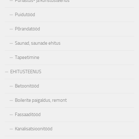
Puhastus- ja koristusteenus
Puidutööd
Põrandatööd
Saunad, saunade ehitus
Tapeetimine
EHITUSTEENUS
Betoonitööd
Boilerite paigaldus, remont
Fassaaditööd
Kanalisatsioonitööd