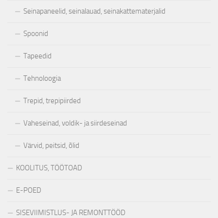
Seinapaneelid, seinalauad, seinakattematerjalid
Spoonid
Tapeedid
Tehnoloogia
Trepid, trepipiirded
Vaheseinad, voldik- ja siirdeseinad
Värvid, peitsid, õlid
KOOLITUS, TÖÖTOAD
E-POED
SISEVIIMISTLUS- JA REMONTTÖÖD