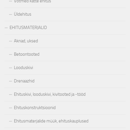
Võtmed kätte ehitus
Üldehitus
EHITUSMATERJALID
Aknad, uksed
Betoontooted
Looduskivi
Drenaazhid
Ehituskivi, looduskivi, kivitooted ja -tööd
Ehituskonstruktsioonid
Ehitusmaterjalide müük, ehituskauplused