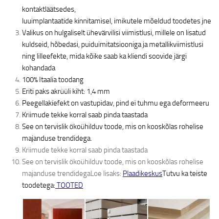
kontaktläätsedes,
luuimplantaatide kinnitamisel, imikutele mõeldud toodetes jne
Valikus on hulgaliselt ühevärvilisi viimistlusi, millele on lisatud
kuldseid, hõbedasi, puiduimitatsiooniga ja metallikviimistlusi
ning lilleefekte, mida kõike saab ka kliendi soovide järgi
kohandada
100% Itaalia toodang
Eriti paks akrüüli kiht: 1,4 mm
Peegellakiefekt on vastupidav, pind ei tuhmu ega deformeeru
Kriimude tekke korral saab pinda taastada
See on tervislik ökoühilduv toode, mis on kooskõlas rohelise
majanduse trendidega.
Kriimude tekke korral saab pinda taastada
See on tervislik ökoühilduv toode, mis on kooskõlas rohelise
majanduse trendidegaLoe lisaks:
Plaadikeskus
Tutvu ka teiste
toodetega:
TOOTED