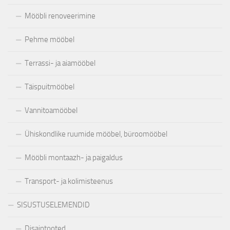
Mööbli renoveerimine
Pehme mööbel
Terrassi- ja aiamööbel
Täispuitmööbel
Vannitoamööbel
Ühiskondlike ruumide mööbel, büroomööbel
Mööbli montaazh- ja paigaldus
Transport- ja kolimisteenus
SISUSTUSELEMENDID
Disaintooted