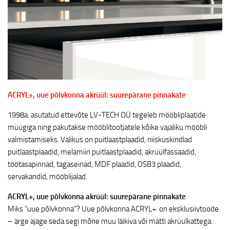
ACRYL+, uue põlvkonna akrüül: suurepärane pinnakate
1998a. asutatud ettevõte LV-TECH OÜ tegeleb mööbliplaatide
müügiga ning pakutakse mööblitootjatele kõike vajaliku mööbli
valmistamiseks. Valikus on puitlaastplaadid, niiskuskindlad
puitlaastplaadid, melamiin puitlaastplaadid, akrüülfassaadid,
töötasapinnad, tagaseinad, MDF plaadid, OSB3 plaadid,
servakandid, mööblijalad.
ACRYL+, uue põlvkonna akrüül: suurepärane pinnakate
Miks “uue põlvkonna”? Uue põlvkonna ACRYL+ on eksklusiivtoode
– ärge ajage seda segi mõne muu läikiva või matti akrüülkattega.