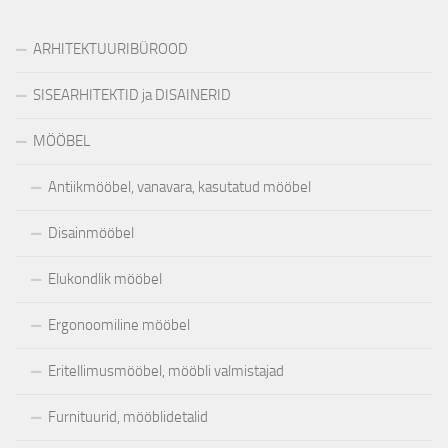
ARHITEKTUURIBÜROOD
SISEARHITEKTID ja DISAINERID
MÖÖBEL
Antiikmööbel, vanavara, kasutatud mööbel
Disainmööbel
Elukondlik mööbel
Ergonoomiline mööbel
Eritellimusmööbel, mööbli valmistajad
Furnituurid, mööblidetalid