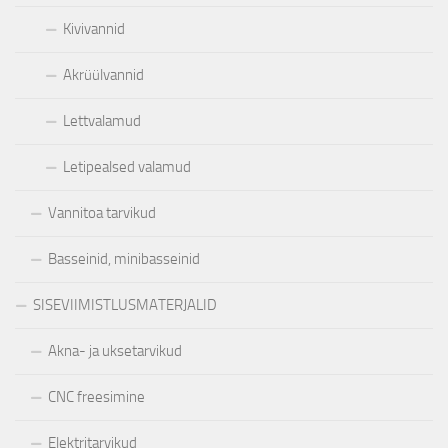
Kivivannid
Akrüülvannid
Lettvalamud
Letipealsed valamud
Vannitoa tarvikud
Basseinid, minibasseinid
SISEVIIMISTLUSMATERJALID
Akna- ja uksetarvikud
CNC freesimine
Elektritarvikud