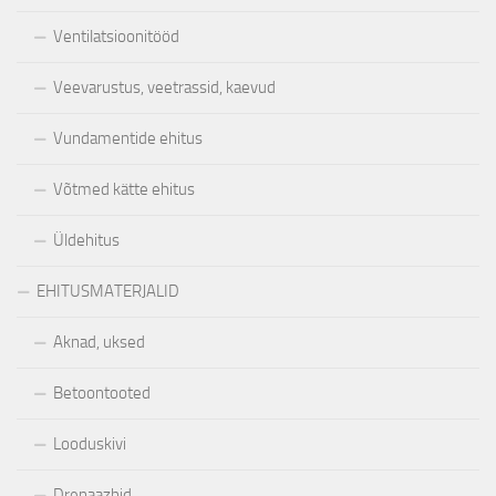
Ventilatsioonitööd
Veevarustus, veetrassid, kaevud
Vundamentide ehitus
Võtmed kätte ehitus
Üldehitus
EHITUSMATERJALID
Aknad, uksed
Betoontooted
Looduskivi
Drenaazhid