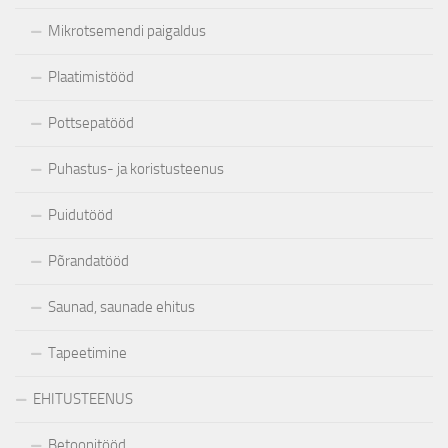
Mikrotsemendi paigaldus
Plaatimistööd
Pottsepatööd
Puhastus- ja koristusteenus
Puidutööd
Põrandatööd
Saunad, saunade ehitus
Tapeetimine
EHITUSTEENUS
Betoonitööd