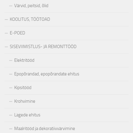
Värvid, peitsid, õlid
KOOLITUS, TÖÖTOAD
E-POED
SISEVIIMISTLUS- JA REMONTTÖÖD
Elektritööd
Epopõrandad, epopõrandate ehitus
Kipsitööd
Krohvimine
Lagede ehitus
Maalritööd ja dekoratiivvärvimine