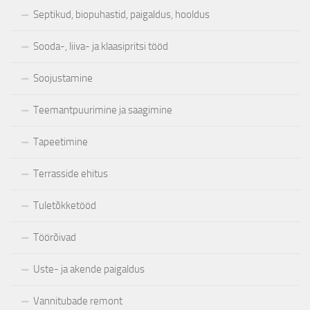
Septikud, biopuhastid, paigaldus, hooldus
Sooda-, liiva- ja klaasipritsi tööd
Soojustamine
Teemantpuurimine ja saagimine
Tapeetimine
Terrasside ehitus
Tuletõkketööd
Töörõivad
Uste- ja akende paigaldus
Vannitubade remont