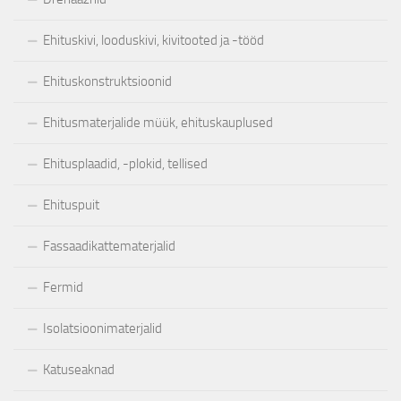
Ehituskivi, looduskivi, kivitooted ja -tööd
Ehituskonstruktsioonid
Ehitusmaterjalide müük, ehituskauplused
Ehitusplaadid, -plokid, tellised
Ehituspuit
Fassaadikattematerjalid
Fermid
Isolatsioonimaterjalid
Katuseaknad