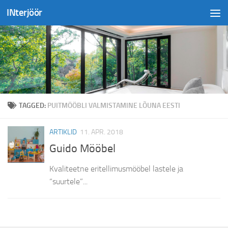
INterjöör
Skip to content
TAGGED:
PUITMÖÖBLI VALMISTAMINE LÕUNA EESTI
ARTIKLID
11. APR. 2018
Guido Mööbel
Kvaliteetne eritellimusmööbel lastele ja
“suurtele”...