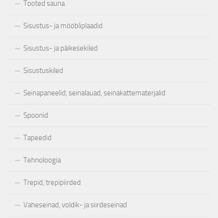
Tooted sauna
Sisustus- ja mööbliplaadid
Sisustus- ja päikesekiled
Sisustuskiled
Seinapaneelid, seinalauad, seinakattematerjalid
Spoonid
Tapeedid
Tehnoloogia
Trepid, trepipiirded
Vaheseinad, voldik- ja siirdeseinad