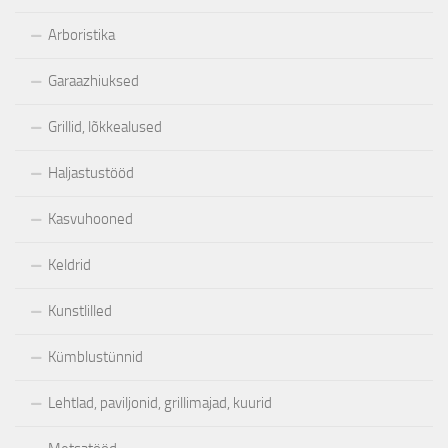
Arboristika
Garaazhiuksed
Grillid, lõkkealused
Haljastustööd
Kasvuhooned
Keldrid
Kunstlilled
Kümblustünnid
Lehtlad, paviljonid, grillimajad, kuurid