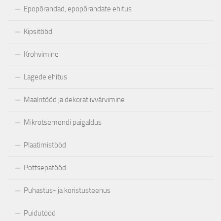
Epopõrandad, epopõrandate ehitus
Kipsitööd
Krohvimine
Lagede ehitus
Maalritööd ja dekoratiivvärvimine
Mikrotsemendi paigaldus
Plaatimistööd
Pottsepatööd
Puhastus- ja koristusteenus
Puidutööd