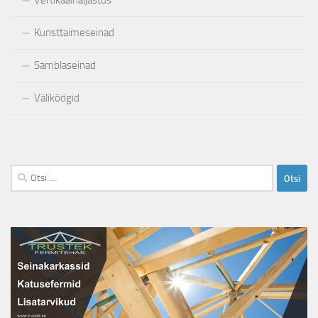
Vertikaalhaljastus
Kunsttaimeseinad
Samblaseinad
Väliköögid
Otsi: