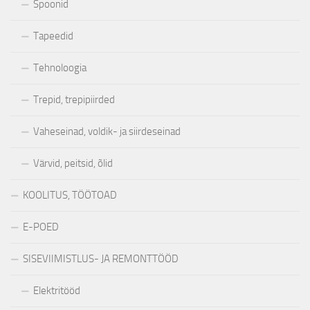
Spoonid
Tapeedid
Tehnoloogia
Trepid, trepipiirded
Vaheseinad, voldik- ja siirdeseinad
Värvid, peitsid, õlid
KOOLITUS, TÖÖTOAD
E-POED
SISEVIIMISTLUS- JA REMONTTÖÖD
Elektritööd