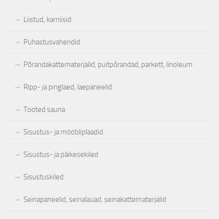
Liistud, karniisid
Puhastusvahendid
Põrandakattematerjalid, puitpõrandad, parkett, linoleum
Ripp- ja pinglaed, laepaneelid
Tooted sauna
Sisustus- ja mööbliplaadid
Sisustus- ja päikesekiled
Sisustuskiled
Seinapaneelid, seinalauad, seinakattematerjalid