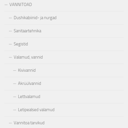
VANNITOAD
Dushikabiinid- ja nurgad
Sanitaartehnika
Segistid
Valamud, vannid
Kivivannid
Akrüülvannid
Lettvalamud
Letipealsed valamud
Vannitoa tarvikud