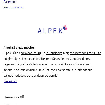
Facebook
www.alpek.ee
Alpekist algab mööbel
Alpek OÜ on
porolooni müügi
ja
lõikamisega
ning
pehmemööbli tarvikute
hulgimüügiga tegelev ettevõte, mis tänaseks on laiendanud oma
tegevust ning ettevõtte tootevalikus on nüüd ka
ruumi säästvad
lahendused
, mis on muutunud üha populaarsemaks ja lahendanud
paljude kodude sisekujundusprobleemid.
Loe edasi...
Hansacolor OÜ