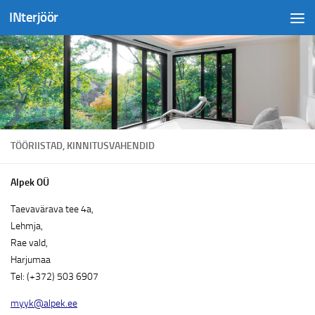
INterjöör
Skip to content
TÖÖRIISTAD, KINNITUSVAHENDID
Alpek OÜ
Taevavärava tee 4a,
Lehmja,
Rae vald,
Harjumaa
Tel: (+372) 503 6907
myyk@alpek.ee