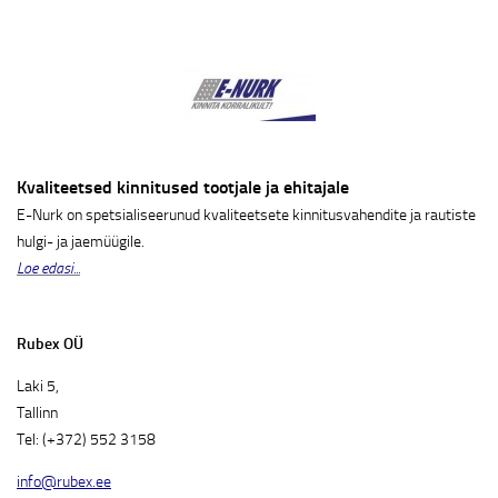
Kvaliteetsed kinnitused tootjale ja ehitajale
E-Nurk on spetsialiseerunud kvaliteetsete kinnitusvahendite ja rautiste
hulgi- ja jaemüügile.
Loe edasi...
Rubex OÜ
Laki 5,
Tallinn
Tel: (+372) 552 3158
info@rubex.ee