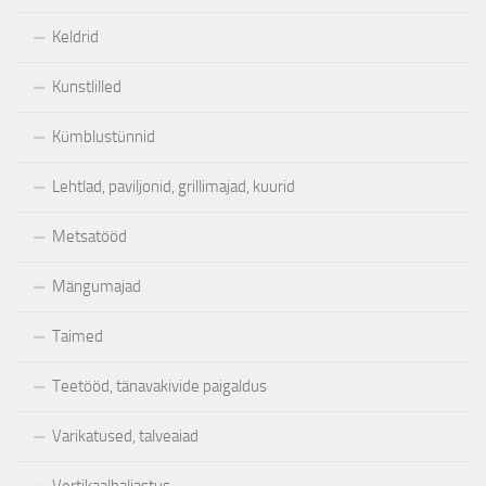
Keldrid
Kunstlilled
Kümblustünnid
Lehtlad, paviljonid, grillimajad, kuurid
Metsatööd
Mängumajad
Taimed
Teetööd, tänavakivide paigaldus
Varikatused, talveaiad