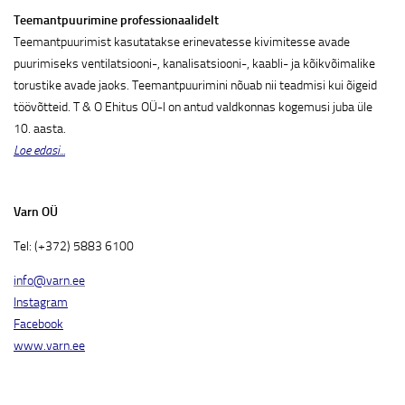
Teemantpuurimine professionaalidelt
Teemantpuurimist kasutatakse erinevatesse kivimitesse avade
puurimiseks ventilatsiooni-, kanalisatsiooni-, kaabli- ja kõikvõimalike
torustike avade jaoks. Teemantpuurimini nõuab nii teadmisi kui õigeid
töövõtteid. T & O Ehitus OÜ-l on antud valdkonnas kogemusi juba üle
10. aasta.
Loe edasi...
Varn OÜ
Tel: (+372) 5883 6100
info@varn.ee
Instagram
Facebook
www.varn.ee