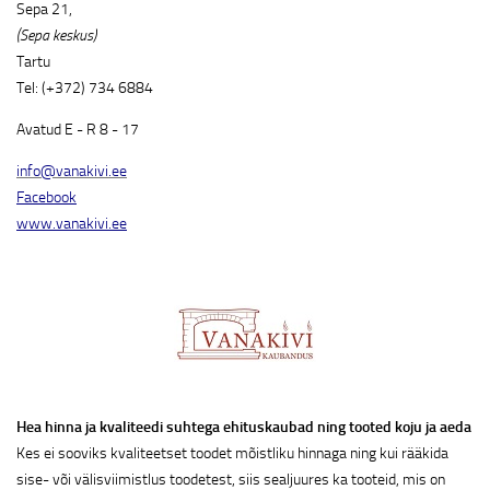
Sepa 21,
(Sepa keskus)
Tartu
Tel: (+372) 734 6884
Avatud E - R 8 - 17
info@vanakivi.ee
Facebook
www.vanakivi.ee
Hea hinna ja kvaliteedi suhtega ehituskaubad ning tooted koju ja aeda
Kes ei sooviks kvaliteetset toodet mõistliku hinnaga ning kui rääkida
sise- või välisviimistlus toodetest, siis sealjuures ka tooteid, mis on