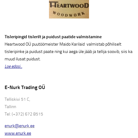
Tisleripingid tislerilt ja puidust paatide valmistamine
Heartwood OÜ puutöömeister Maido Karilaid valmistab põhiliselt
tisleripinke ja puidust paate ning kui aega üle jääb ja tellija soovib, siis ka
muud ilusat puidust.
Loe edasi...
E-Nurk Trading OÜ
Telliskivi 51 C,
Tallinn
Tel: (+372) 672 8515
enurk@enurk.ee
www.enurk.ee