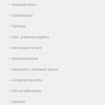
Terrasside ehitus
Tuletõkketööd
Töörõivad
Uste- ja akende paigaldus
Vannitubade remont
Ventilatsioonitööd
Veevarustus, veetrassid, kaevud
Vundamentide ehitus
Võtmed kätte ehitus
Üldehitus