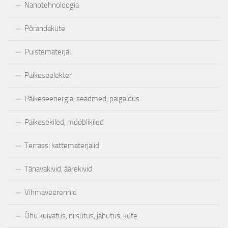
Nanotehnoloogia
Põrandaküte
Puistematerjal
Päikeseelekter
Päikeseenergia, seadmed, paigaldus
Päikesekiled, mööblikiled
Terrassi kattematerjalid
Tänavakivid, äärekivid
Vihmaveerennid
Õhu kuivatus, niisutus, jahutus, küte